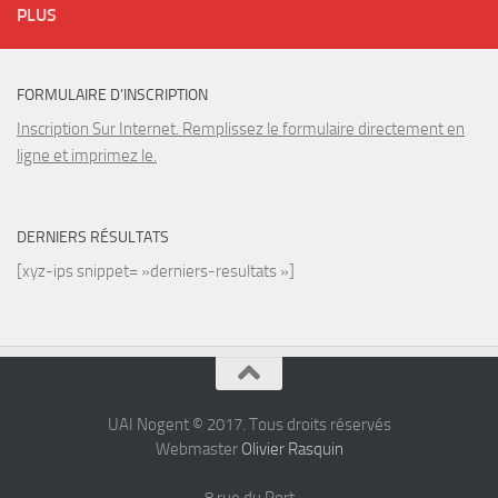
PLUS
FORMULAIRE D’INSCRIPTION
Inscription Sur Internet. Remplissez le formulaire directement en
ligne et imprimez le.
DERNIERS RÉSULTATS
[xyz-ips snippet= »derniers-resultats »]
UAI Nogent © 2017. Tous droits réservés
Webmaster
Olivier Rasquin