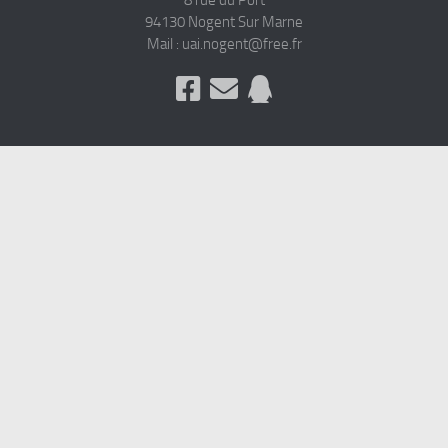
8 rue du Port
94130 Nogent Sur Marne
Mail : uai.nogent@free.fr