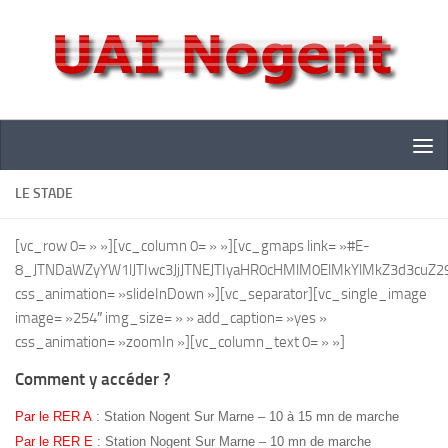
Skip to content
LE STADE
[vc_row 0= » »][vc_column 0= » »][vc_gmaps link= »#E-
8_JTNDaWZyYW1lJTIwc3JjJTNEJTIyaHR0cHMlM0ElMkYlMkZ3d3c
css_animation= »slideInDown »][vc_separator][vc_single_image
image= »254″ img_size= » » add_caption= »yes »
css_animation= »zoomIn »][vc_column_text 0= » »]
Comment y accéder ?
Par le RER A
: Station Nogent Sur Marne – 10 à 15 mn de marche
Par le RER E
: Station Nogent Sur Marne – 10 mn de marche