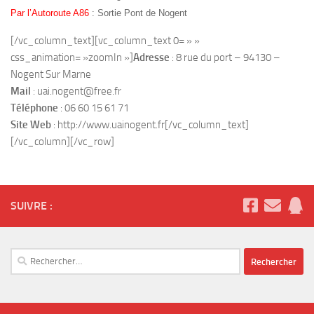
Par l’Autoroute A86
: Sortie Pont de Nogent
[/vc_column_text][vc_column_text 0= » »
css_animation= »zoomIn »]
Adresse
: 8 rue du port – 94130 –
Nogent Sur Marne
Mail
: uai.nogent@free.fr
Téléphone
: 06 60 15 61 71
Site Web
: http://www.uainogent.fr[/vc_column_text]
[/vc_column][/vc_row]
SUIVRE :
Rechercher :