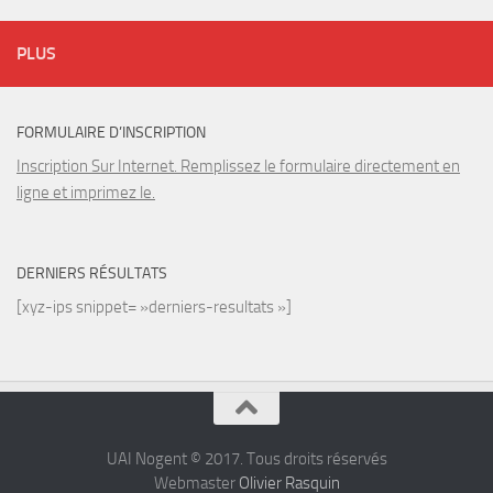
PLUS
FORMULAIRE D’INSCRIPTION
Inscription Sur Internet. Remplissez le formulaire directement en
ligne et imprimez le.
DERNIERS RÉSULTATS
[xyz-ips snippet= »derniers-resultats »]
UAI Nogent © 2017. Tous droits réservés
Webmaster
Olivier Rasquin
8 rue du Port