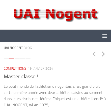
Skip to content
UAI NOGENT
BLOG
0
0
COMPÉTITIONS
19 JANVIER 2024
I
Master classe !
D
p
Le petit monde de l’athlétisme nogentais a fait grand bruit
cette dernière année avec deux athlètes uaistes au sommet
Bo
dans leurs disciplines. Jérôme Chiquet est un athlète licencié à
re
l’UAI NOGENT, né en 1975,...
sa