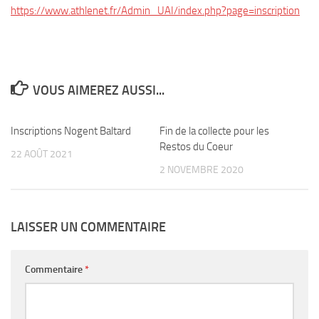
https://www.athlenet.fr/Admin_UAI/index.php?page=inscription
VOUS AIMEREZ AUSSI...
Inscriptions Nogent Baltard
0
Fin de la collecte pour les
0
Restos du Coeur
22 AOÛT 2021
2 NOVEMBRE 2020
LAISSER UN COMMENTAIRE
Commentaire
*