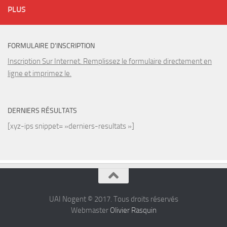
PLUS
FORMULAIRE D’INSCRIPTION
Inscription Sur Internet. Remplissez le formulaire directement en
ligne et imprimez le.
DERNIERS RÉSULTATS
[xyz-ips snippet= »derniers-resultats »]
UAI Nogent © 2017. Tous droits réservés
Webmaster
Olivier Rasquin