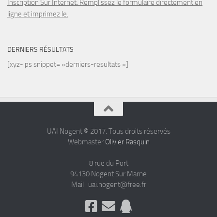
Inscription Sur Internet. Remplissez le formulaire directement en
ligne et imprimez le.
DERNIERS RÉSULTATS
[xyz-ips snippet= »derniers-resultats »]
UAI Nogent © 2017. Tous droits réservés
Webmaster
Olivier Rasquin
8 rue du Port
94130 Nogent Sur Marne
Mail : uai.nogent@free.fr