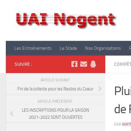
Skip to content
Club
Les Entraînements
Le Stade
Nos Organisations
SUIVRE :
COMPÉT
ARTICLE SUIVANT
Plu
Fin de la collecte pour les Restos du Coeur
ARTICLE PRÉCÉDENT
de 
LES INSCRIPTIONS POUR LA SAISON
2021-2022 SONT OUVERTES
PAR
MATH