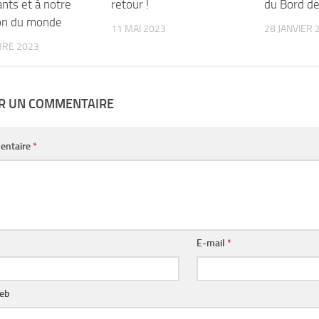
nts et à notre
retour !
du Bord d
on du monde
11 MAI 2023
28 JANVIER 
BRE 2023
ER UN COMMENTAIRE
entaire
*
E-mail
*
web