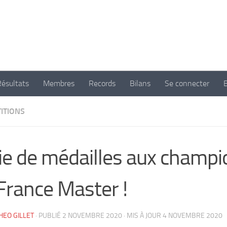
 d'athlétisme de Nogent Sur Marne
Résultats
Membres
Records
Bilans
Se connecter
ITIONS
ie de médailles aux champ
France Master !
EO GILLET
· PUBLIÉ
2 NOVEMBRE 2020
· MIS À JOUR
4 NOVEMBRE 2020