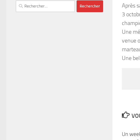
Rechercher :
Après sa
3 octob
champio
Une méd
venue o
marteau
Une bel
VOU
Un week