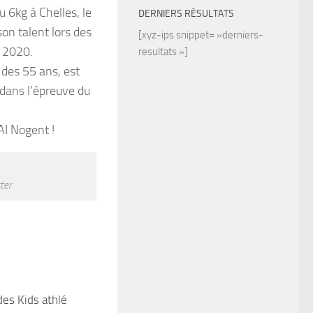
u 6kg à Chelles, le
DERNIERS RÉSULTATS
on talent lors des
[xyz-ips snippet= »derniers-
 2020.
resultats »]
 des 55 ans, est
 dans l’épreuve du
AI Nogent !
ter
des Kids athlé
0