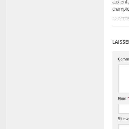
aux enfa
champi
22 OCTO
LAISS
Comm
Nom
*
Site 