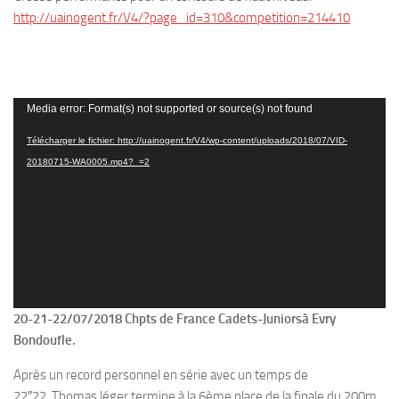
http://uainogent.fr/V4/?page_id=310&competition=214410
Lecteur
Media error: Format(s) not supported or source(s) not found
vidéo
Télécharger le fichier: http://uainogent.fr/V4/wp-content/uploads/2018/07/VID-
20180715-WA0005.mp4?_=2
20-21-22/07/2018 Chpts de France Cadets-Juniorsà Evry
Bondoufle.
Après un record personnel en série avec un temps de
22″22, Thomas léger termine à la 6ème place de la finale du 200m