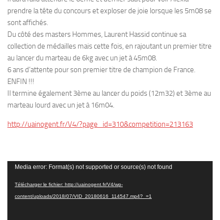
prendre la tête du concours et exploser de joie lorsque les 5m08 se
sont affichés.
Du côté des masters Hommes, Laurent Hassid continue sa
collection de médailles mais cette fois, en rajoutant un premier titre
au lancer du marteau de 6kg avec un jet à 45m08.
6 ans d’attente pour son premier titre de champion de France.
ENFIN !!!
Il termine également 3ème au lancer du poids (12m32) et 3ème au
marteau lourd avec un jet à 16m04.
http://uainogent.fr/V4/?page_id=310&competition=213163
Lecteur
Media error: Format(s) not supported or source(s) not found
vidéo
Télécharger le fichier: http://uainogent.fr/V4/wp-
content/uploads/2018/07/VID_20180616_114547.mp4?_=1