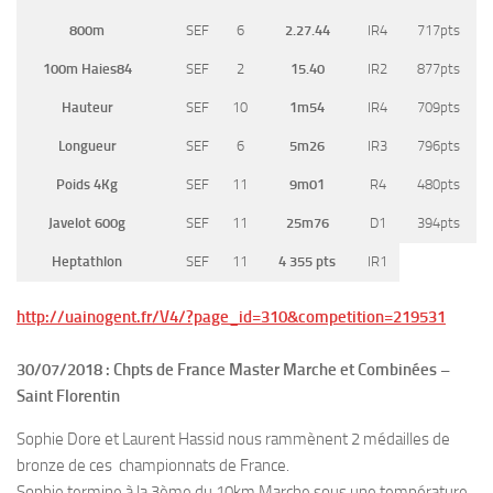
800m
SEF
6
2.27.44
IR4
717pts
100m Haies84
SEF
2
15.40
IR2
877pts
Hauteur
SEF
10
1m54
IR4
709pts
Longueur
SEF
6
5m26
IR3
796pts
Poids 4Kg
SEF
11
9m01
R4
480pts
Javelot 600g
SEF
11
25m76
D1
394pts
Heptathlon
SEF
11
4 355 pts
IR1
http://uainogent.fr/V4/?page_id=310&competition=219531
30/07/2018 : Chpts de France Master Marche et Combinées –
Saint Florentin
Sophie Dore et Laurent Hassid nous rammènent 2 médailles de
bronze de ces championnats de France.
Sophie termine à la 3ème du 10km Marche sous une température