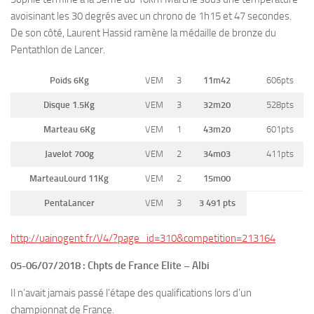
avoisinant les 30 degrés avec un chrono de 1h15 et 47 secondes.
De son côté, Laurent Hassid ramène la médaille de bronze du
Pentathlon de Lancer.
Poids 6Kg
VEM
3
11m42
606pts
Disque 1.5Kg
VEM
3
32m20
528pts
Marteau 6Kg
VEM
1
43m20
601pts
Javelot 700g
VEM
2
34m03
411pts
MarteauLourd 11Kg
VEM
2
15m00
PentaLancer
VEM
3
3 491 pts
http://uainogent.fr/V4/?page_id=310&competition=213164
05-06/07/2018 : Chpts de France Elite – Albi
Il n’avait jamais passé l’étape des qualifications lors d’un
championnat de France.