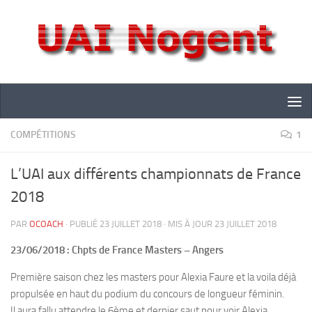
Skip to content
COMPÉTITIONS
1
L’UAI aux différents championnats de France
2018
PAR
OCOACH
· PUBLIÉ
23 JUILLET 2018
· MIS À JOUR
23 JUILLET 2018
23/06/2018 : Chpts de France Masters – Angers
Première saison chez les masters pour Alexia Faure et la voila déjà
propulsée en haut du podium du concours de longueur féminin.
Il aura fallu attendre le 6ème et dernier saut pour voir Alexia