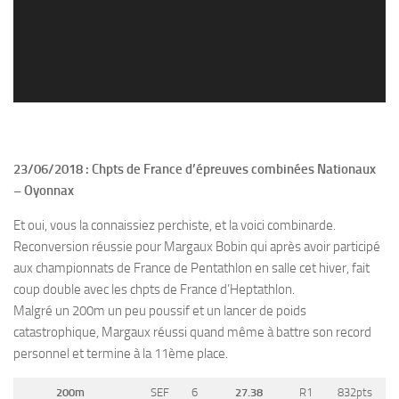
23/06/2018 : Chpts de France d’épreuves combinées Nationaux
– Oyonnax
Et oui, vous la connaissiez perchiste, et la voici combinarde.
Reconversion réussie pour Margaux Bobin qui après avoir participé
aux championnats de France de Pentathlon en salle cet hiver, fait
coup double avec les chpts de France d’Heptathlon.
Malgré un 200m un peu poussif et un lancer de poids
catastrophique, Margaux réussi quand même à battre son record
personnel et termine à la 11ème place.
200m
SEF
6
27.38
R1
832pts