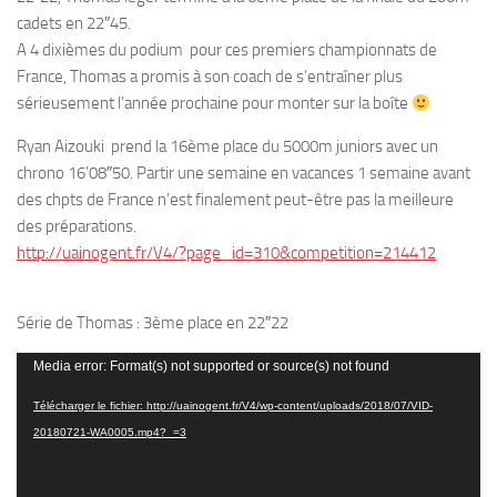
cadets en 22″45.
A 4 dixièmes du podium pour ces premiers championnats de
France, Thomas a promis à son coach de s’entraîner plus
sérieusement l’année prochaine pour monter sur la boîte
Ryan Aizouki prend la 16ème place du 5000m juniors avec un
chrono 16’08″50. Partir une semaine en vacances 1 semaine avant
des chpts de France n’est finalement peut-être pas la meilleure
des préparations.
http://uainogent.fr/V4/?page_id=310&competition=214412
Série de Thomas : 3ème place en 22″22
Lecteur
Media error: Format(s) not supported or source(s) not found
vidéo
Télécharger le fichier: http://uainogent.fr/V4/wp-content/uploads/2018/07/VID-
20180721-WA0005.mp4?_=3