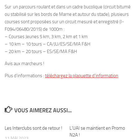
Sur un parcours roulant et dans un cadre bucolique (circuit bitumé
ou stabilisé sur les bords de Marne et autour du stade), plusieurs
courses sont proposées sur un circuit mesuré et enregistré (I-
F094/06480/2015) de 1000m :
– Courses Jeunes 5 km, 3 km, 2 km et 1 km
– 10 km – 10 tours – CA/JU/ES/SE/MA F&H
– 20 km – 20 tours – ES/SE/MA F&H
Avis aux marcheurs !
Plus d’informations :
téléchargez la plaquette d’information
VOUS AIMEREZ AUSSI...
Les Interclubs sont de retour !
0
L’UAI se maintient en Promo
0
N2A !
11 MAI 2023