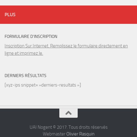
PLUS
FORMULAIRE D’INSCRIPTION
Inscription Sur Internet. Remplissez le formulaire directement en
ligne et imprimez le.
DERNIERS RÉSULTATS
[xyz-ips snippet= »derniers-resultats »]
UAI Nogent © 2017. Tous droits réservés
Webmaster
Olivier Rasquin