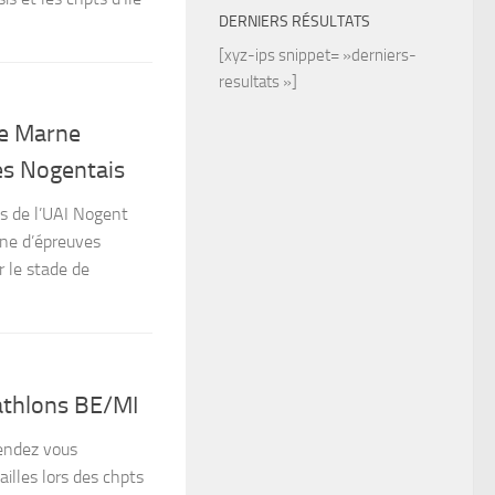
DERNIERS RÉSULTATS
[xyz-ips snippet= »derniers-
resultats »]
de Marne
es Nogentais
es de l’UAI Nogent
rne d’épreuves
r le stade de
athlons BE/MI
rendez vous
lles lors des chpts