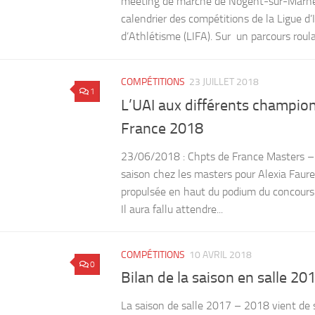
meeting de marche de Nogent-sur-Marne,
calendrier des compétitions de la Ligue d’
d’Athlétisme (LIFA). Sur un parcours roula
COMPÉTITIONS
23 JUILLET 2018
1
L’UAI aux différents champio
France 2018
23/06/2018 : Chpts de France Masters –
saison chez les masters pour Alexia Faure 
propulsée en haut du podium du concours 
Il aura fallu attendre...
COMPÉTITIONS
10 AVRIL 2018
0
Bilan de la saison en salle 2
La saison de salle 2017 – 2018 vient de 