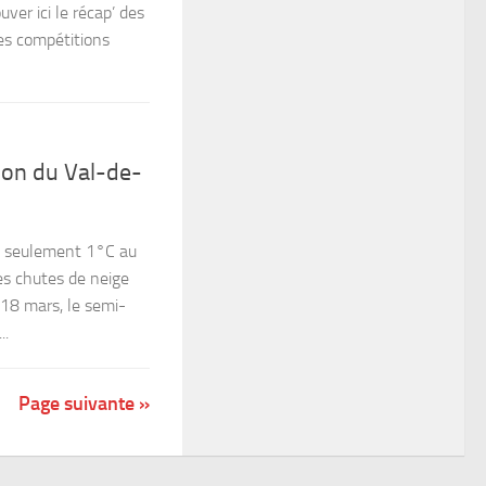
uver ici le récap’ des
es compétitions
on du Val-de-
– seulement 1°C au
es chutes de neige
 18 mars, le semi-
..
Page suivante »