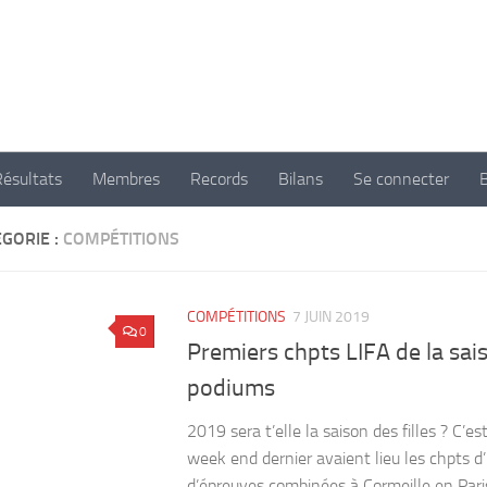
 d'athlétisme de Nogent Sur Marne
Résultats
Membres
Records
Bilans
Se connecter
GORIE :
COMPÉTITIONS
COMPÉTITIONS
7 JUIN 2019
0
Premiers chpts LIFA de la sai
podiums
2019 sera t’elle la saison des filles ? C’es
week end dernier avaient lieu les chpts d’
d’épreuves combinées à Cormeille en Parisi