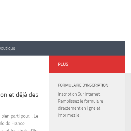
Boutique
PLUS
FORMULAIRE D’INSCRIPTION
son et déjà des
Inscription Sur Internet.
Remplissez le formulaire
directement en ligne et
imprimez le.
t bien parti pour… Le
Ile de France
s et les chpts d’Ile