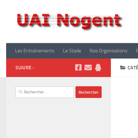
Skip to content
Club
Les Entraînements
Le Stade
Nos Organisations
SUIVRE :
CATÉ
Rechercher :