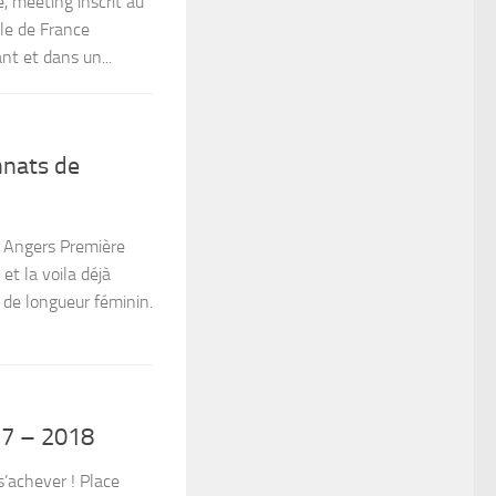
 meeting inscrit au
Ile de France
nt et dans un...
nnats de
 Angers Première
et la voila déjà
de longueur féminin.
017 – 2018
s’achever ! Place