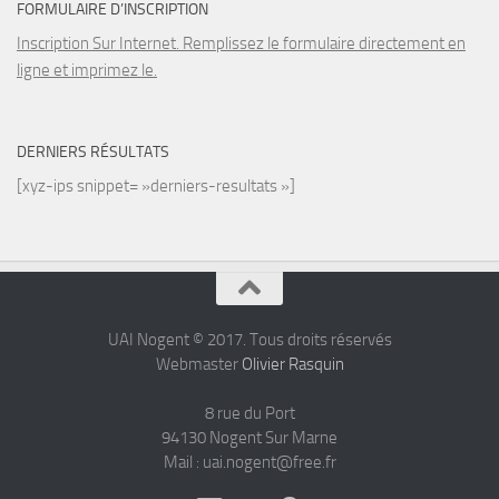
FORMULAIRE D’INSCRIPTION
Inscription Sur Internet. Remplissez le formulaire directement en
ligne et imprimez le.
DERNIERS RÉSULTATS
[xyz-ips snippet= »derniers-resultats »]
UAI Nogent © 2017. Tous droits réservés
Webmaster
Olivier Rasquin
8 rue du Port
94130 Nogent Sur Marne
Mail : uai.nogent@free.fr