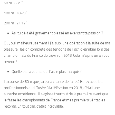
60 m : 6’79’’
100 m : 10’49’’
200 m : 21’12’’
As-tu déjà été gravement blessé en exerçant ta passion ?
Oui, oui, malheureusement ! J’ai subi une opération à la suite de ma
blessure : lésion complète des tendons de l’ischio-jambier lors des
championnats de France de Liévin en 2018. Cela m’a pris un an pour
revenir !
Quelle est la course qui t’as le plus marqué ?
La course de 60m que j’ai eu la chance de faire à Bercy avec les
professionnels et diffusée à la télévision en 2018, c’était une
superbe expérience ! Il s’agissait surtout de la première avant que
je fasse les championnats de France et mes premiers véritables
records. En tout cas, c’était incroyable.