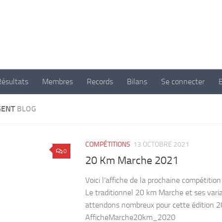
 d'athlétisme de Nogent Sur Marne
Résultats
Membres
Records
Bilans
Se connecter
GENT
BLOG
COMPÉTITIONS
13 OCTOBRE 2021
0
20 Km Marche 2021
Voici l’affiche de la prochaine compétition
Le traditionnel 20 km Marche et ses vari
attendons nombreux pour cette édition 
AfficheMarche20km_2020