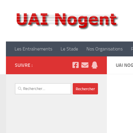
Skip to content
Club
Les Entraînements
Le Stade
Nos Organisations
SUIVRE :
UAI NO
Rechercher :