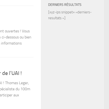
DERNIERS RÉSULTATS
[xyz-ips snippet= »derniers-
resultats »]
ont ouvertes ! Vous
en ci-dessous ou bien
s informations
de l’UAI !
I ! Thomas Leger,
pécialiste du 100m
rticiper aux