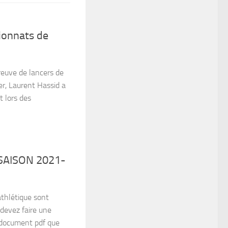
ionnats de
preuve de lancers de
er, Laurent Hassid a
t lors des
SAISON 2021-
athlétique sont
 devez faire une
e document pdf que